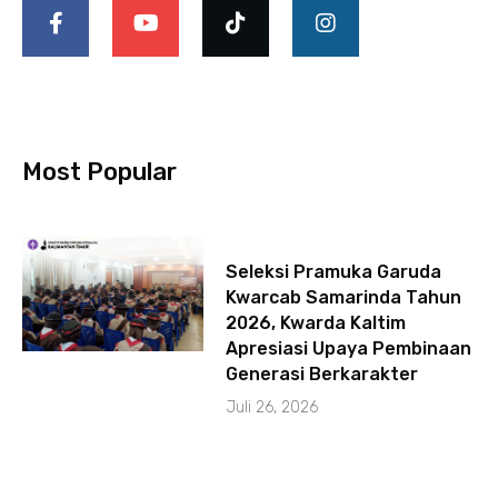
a
o
i
n
c
u
k
s
e
t
t
t
b
u
o
a
o
b
k
g
o
e
r
k
a
-
m
Most Popular
f
Seleksi Pramuka Garuda
Kwarcab Samarinda Tahun
2026, Kwarda Kaltim
Apresiasi Upaya Pembinaan
Generasi Berkarakter
Juli 26, 2026