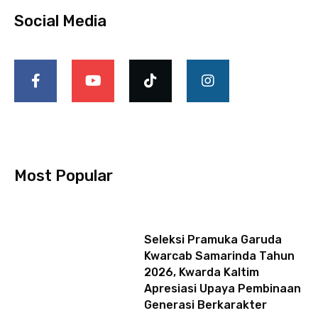
Social Media
F
Y
T
I
a
o
i
n
c
u
k
s
e
t
t
t
b
u
o
a
o
b
k
g
o
e
r
k
a
-
m
Most Popular
f
Seleksi Pramuka Garuda
Kwarcab Samarinda Tahun
2026, Kwarda Kaltim
Apresiasi Upaya Pembinaan
Generasi Berkarakter