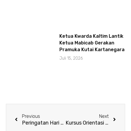
Ketua Kwarda Kaltim Lantik
Ketua Mabicab Gerakan
Pramuka Kutai Kartanegara
Juli 15, 2026
Prev
Next
Previous
Next
Peringatan Hari Pramuka ke-63 Tingkat Daerah Kalimantan Timur Tahun 2024
Kursus Orientasi Kepramukaan Bagi Kepala Sekolah SMA dan SMK se-Kalimantan Timur