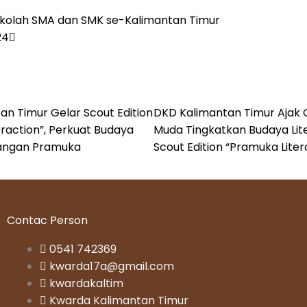
Next
ekolah SMA dan SMK se-Kalimantan Timur
24
an Timur Gelar Scout Edition
DKD Kalimantan Timur Ajak 
raction”, Perkuat Budaya
Muda Tingkatkan Budaya Lit
alangan Pramuka
Scout Edition “Pramuka Liter
Contac Person
0541 742369
kwarda17a@gmail.com
kwardakaltim
Kwarda Kalimantan Timur