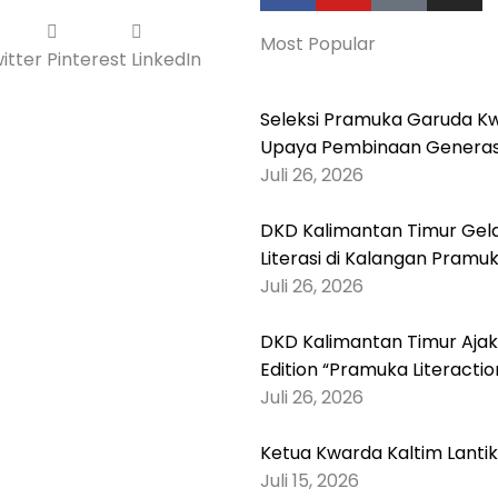
c
u
k
s
Most Popular
e
t
t
t
itter
Pinterest
LinkedIn
b
u
o
a
o
b
k
g
Seleksi Pramuka Garuda Kw
o
e
r
Upaya Pembinaan Generasi
k
a
Juli 26, 2026
-
m
f
DKD Kalimantan Timur Gelar
Literasi di Kalangan Pramu
Juli 26, 2026
DKD Kalimantan Timur Ajak
Edition “Pramuka Literactio
Juli 26, 2026
Ketua Kwarda Kaltim Lanti
Juli 15, 2026