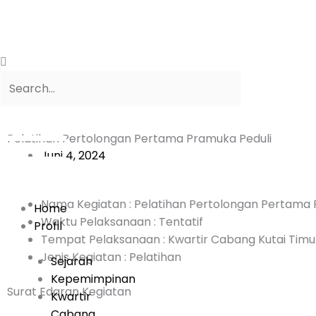
Lewati
ke
konten
Search
Search
Pelatihan Pertolongan Pertama Pramuka Peduli
Juni 4, 2024
Nama Kegiatan : Pelatihan Pertolongan Pertama
Home
Waktu Pelaksanaan : Tentatif
Profil
Tempat Pelaksanaan : Kwartir Cabang Kutai Timu
Jenis Kegiatan : Pelatihan
Sejarah
Kepemimpinan
Surat Edaran Kegiatan
Kwartir
Cabang