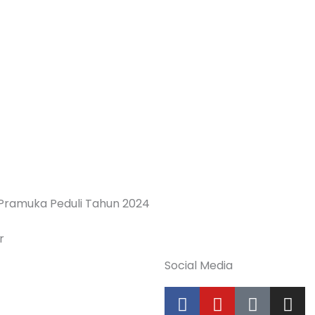
 Pramuka Peduli Tahun 2024
r
Social Media
F
Y
T
I
a
o
i
n