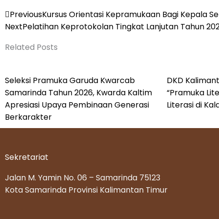
Prev
Previous
Kursus Orientasi Kepramukaan Bagi Kepala S
Next
Pelatihan Keprotokolan Tingkat Lanjutan Tahun 20
Related Posts
Seleksi Pramuka Garuda Kwarcab
DKD Kalimant
Samarinda Tahun 2026, Kwarda Kaltim
“Pramuka Lite
Apresiasi Upaya Pembinaan Generasi
Literasi di K
Berkarakter
Sekretariat
Jalan M. Yamin No. 06 – Samarinda 75123
Kota Samarinda Provinsi Kalimantan Timur