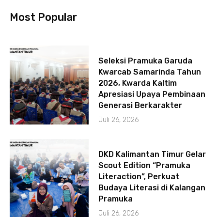
k
a
-
m
Most Popular
f
Seleksi Pramuka Garuda
Kwarcab Samarinda Tahun
2026, Kwarda Kaltim
Apresiasi Upaya Pembinaan
Generasi Berkarakter
Juli 26, 2026
DKD Kalimantan Timur Gelar
Scout Edition “Pramuka
Literaction”, Perkuat
Budaya Literasi di Kalangan
Pramuka
Juli 26, 2026