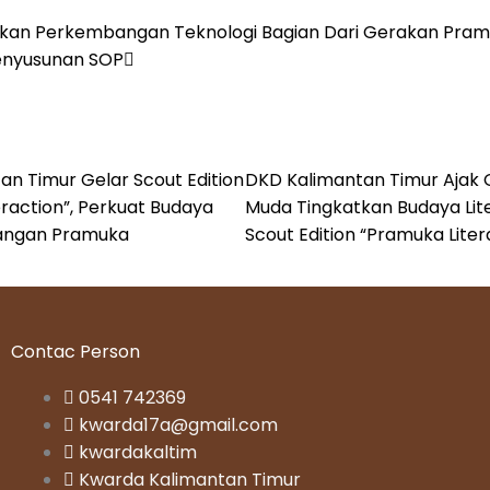
Next
adikan Perkembangan Teknologi Bagian Dari Gerakan Pra
Penyusunan SOP
an Timur Gelar Scout Edition
DKD Kalimantan Timur Ajak 
raction”, Perkuat Budaya
Muda Tingkatkan Budaya Lit
alangan Pramuka
Scout Edition “Pramuka Liter
Contac Person
0541 742369
kwarda17a@gmail.com
kwardakaltim
Kwarda Kalimantan Timur