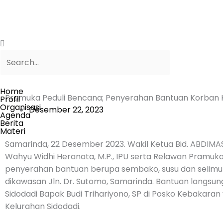
Lewati
ke
konten
Search
Search
Home
Pramuka Peduli Bencana; Penyerahan Bantuan Korban
Profil
Organisasi
Desember 22, 2023
Agenda
Berita
Materi
Samarinda, 22 Desember 2023. Wakil Ketua Bid. ABDIMAS
Wahyu Widhi Heranata, M.P., IPU serta Relawan Pramuka
penyerahan bantuan berupa sembako, susu dan selimu
dikawasan Jln. Dr. Sutomo, Samarinda. Bantuan langsung
Sidodadi Bapak Budi Trihariyono, SP di Posko Kebakaran
Kelurahan Sidodadi.