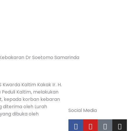
 Kebakaran Dr Soetomo Samarinda
 Kwarda Kaltim Kakak Ir. H.
 Peduli Kaltim, melakukan
t, kepada korban kebaran
 diterima oleh Lurah
Social Media
 yang dibuka oleh
F
Y
T
I
a
o
i
n