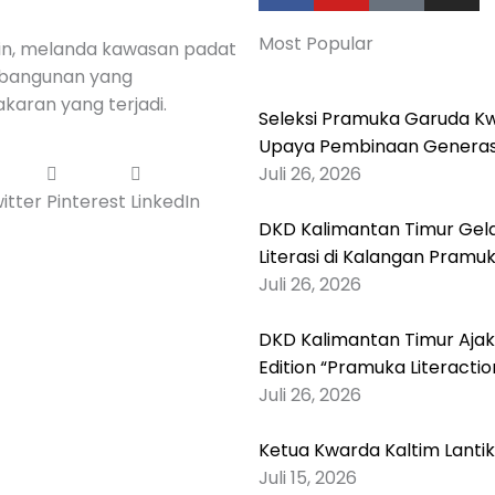
c
u
k
s
Most Popular
e
t
t
t
rin, melanda kawasan padat
b
u
o
a
 bangunan yang
o
b
k
g
karan yang terjadi.
Seleksi Pramuka Garuda Kw
o
e
r
Upaya Pembinaan Generasi
k
a
Juli 26, 2026
-
m
itter
Pinterest
LinkedIn
f
DKD Kalimantan Timur Gelar
Literasi di Kalangan Pramu
Juli 26, 2026
DKD Kalimantan Timur Ajak
Edition “Pramuka Literactio
Juli 26, 2026
Ketua Kwarda Kaltim Lanti
Juli 15, 2026