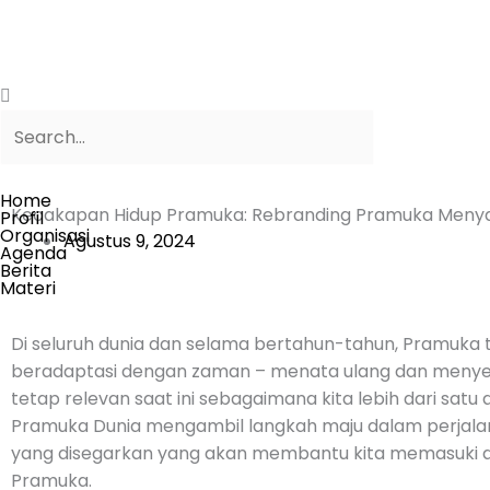
Lewati
ke
konten
Search
Search
Home
Kecakapan Hidup Pramuka: Rebranding Pramuka Meny
Profil
Organisasi
Agustus 9, 2024
Agenda
Berita
Materi
Di seluruh dunia dan selama bertahun-tahun, Pramuka t
beradaptasi dengan zaman – menata ulang dan menyeg
tetap relevan saat ini sebagaimana kita lebih dari satu a
Pramuka Dunia mengambil langkah maju dalam perjala
yang disegarkan yang akan membantu kita memasuki d
Pramuka.