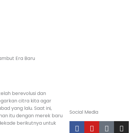
ambut Era Baru
elah berevolusi dan
arkan citra kita agar
bad yang lalu. Saat ini,
Social Media
nan itu dengan merek baru
F
Y
T
I
ekade berikutnya untuk
a
o
i
n