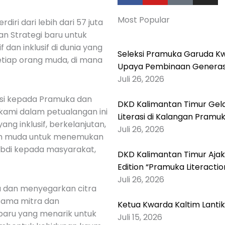
c
u
k
s
Most Popular
e
t
t
t
diri dari lebih dari 57 juta
b
u
o
a
n Strategi baru untuk
o
b
k
g
 dan inklusif di dunia yang
Seleksi Pramuka Garuda Kw
o
e
r
etiap orang muda, di mana
Upaya Pembinaan Generasi
k
a
Juli 26, 2026
-
m
f
asi kepada Pramuka dan
DKD Kalimantan Timur Gelar
kami dalam petualangan ini
Literasi di Kalangan Pramu
ng inklusif, berkelanjutan,
Juli 26, 2026
um muda untuk menemukan
gabdi kepada masyarakat,
DKD Kalimantan Timur Ajak
Edition “Pramuka Literactio
Juli 26, 2026
u dan menyegarkan citra
sama mitra dan
Ketua Kwarda Kaltim Lanti
a baru yang menarik untuk
Juli 15, 2026